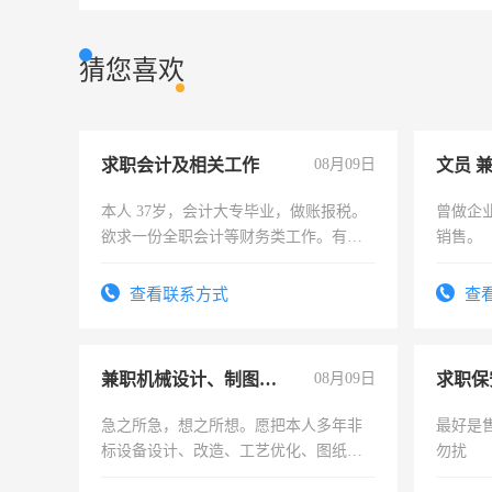
猜您喜欢
求职会计及相关工作
08月09日
文员 
本人 37岁，会计大专毕业，做账报税。
曾做企
欲求一份全职会计等财务类工作。有会
销售。
计证
查看联系方式
查
兼职机械设计、制图、设备改造
08月09日
求职保
急之所急，想之所想。愿把本人多年非
最好是
标设备设计、改造、工艺优化、图纸制
勿扰
作和分解的经验与您分享。 真诚合作，