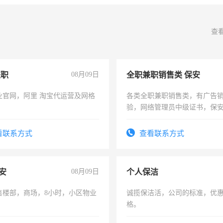
查
兼职
08月09日
全职兼职销售类 保安
业官网，阿里 淘宝代运营及网格
各类全职兼职销售类，有广告
验，网络管理员中级证书，保
队长，形象岗或幼儿园保安，
有高低压电工证和十几年工作
看联系方式
查看联系方式
安
08月09日
个人保洁
售楼部，商场，8小时，小区物业
诚揽保洁活，公司的标准，优
格。