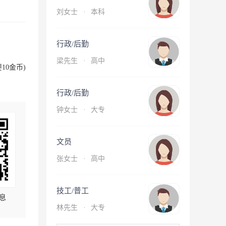
刘女士
·
本科
行政/后勤
梁先生
·
高中
10金币)
行政/后勤
钟女士
·
大专
文员
张女士
·
高中
技工/普工
息
林先生
·
大专