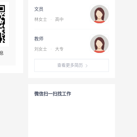
文员
林女士
·
高中
教师
刘女士
·
大专
息
查看更多简历
微信扫一扫找工作