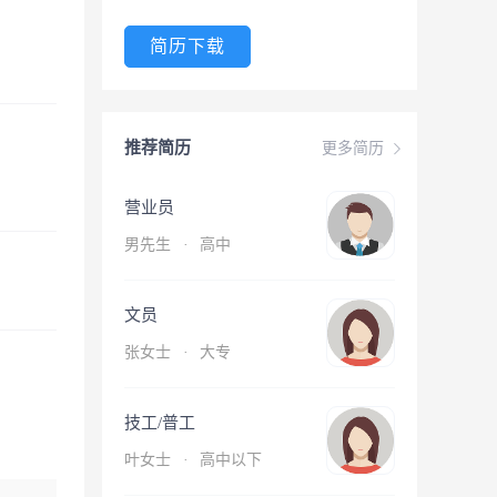
简历下载
推荐简历
更多简历
营业员
男先生
·
高中
文员
张女士
·
大专
技工/普工
叶女士
·
高中以下